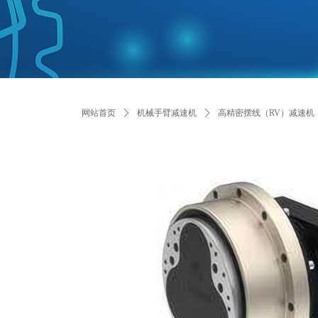
网站首页
ꄲ
机械手臂减速机
ꄲ
高精密摆线（RV）减速机