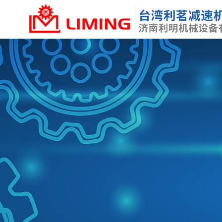
Control Render Error!ControlType:productSlideBind,StyleNam