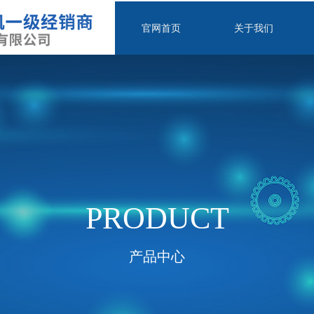
官网首页
关于我们
e:Style1,ColorName:Item0,Message:InitError, ControlType:productSlideBi
PRODUCT
产品中心